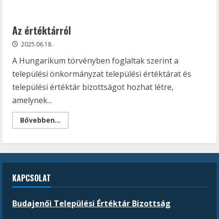
Az értéktárról
2025.06.18.
A Hungarikum törvényben foglaltak szerint a
települési önkormányzat települési értéktárat és
települési értéktár bizottságot hozhat létre,
amelynek...
Read
Bővebben...
more
about
Az
értéktárról
KAPCSOLAT
Budajenői Települési Értéktár Bizottság