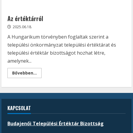
Az értéktárról
2025.06.18.
A Hungarikum törvényben foglaltak szerint a
települési önkormányzat települési értéktárat és
települési értéktár bizottságot hozhat létre,
amelynek...
Read
Bővebben...
more
about
Az
értéktárról
KAPCSOLAT
Budajenői Települési Értéktár Bizottság