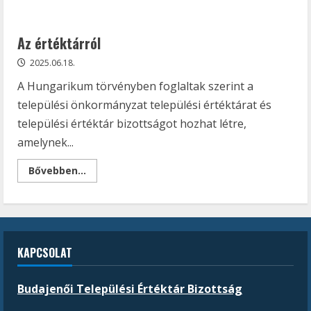
Az értéktárról
2025.06.18.
A Hungarikum törvényben foglaltak szerint a
települési önkormányzat települési értéktárat és
települési értéktár bizottságot hozhat létre,
amelynek...
Read
Bővebben...
more
about
Az
értéktárról
KAPCSOLAT
Budajenői Települési Értéktár Bizottság