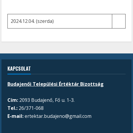
2024.12.04. (szerda)
KAPCSOLAT
Budajenői Települési Értéktár Bizottság
Cím:
2093 Budajenő, Fő u. 1-3.
Tel.:
26/371-068
E-mail:
ertektar.budajeno@gmail.com